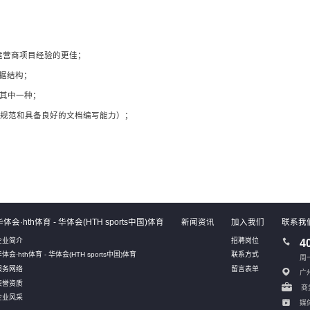
运营商项目经验的更佳；
数据结构；
开发其中一种；
，熟悉编码规范和具备良好的文档编写能力）；
华体会·hth体育 - 华体会(HTH sports中国)体育
新闻资讯
加入我们
联系我
企业简介
招聘岗位
4
体会·hth体育 - 华体会(HTH sports中国)体育
联系方式
周一
服务网络
留言表单
广
荣誉资质
商务
企业风采
媒体