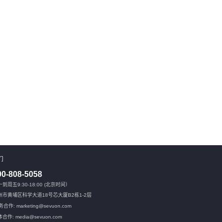
们
00-808-5058
到周五9:30-18:00 (北京时间）
州市黄埔区科学大道18号芯大厦B2栋1-2层
合作: marketing@sevuon.com
合作: media@sevuon.com