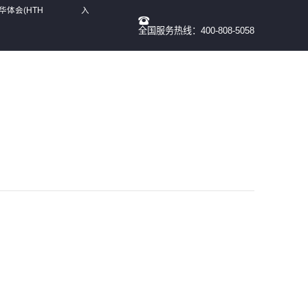
 华体会(HTH
入
全国服务热线：400-808-5058
我
们