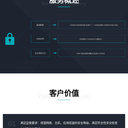
服务概述
Service Directory
客户价值
CUSTOMER VALUE
01
满足监管要求：增强网络、主机、应用层面的安全等级，满足符合性安全检查