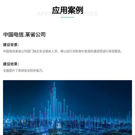
应用案例
APPLICATION CASES
中国电信.某省公司
建设背景：
中国电信某省公司部门缺乏安全相关人员，难以自行对检查中发现的漏洞项进行有效整改。
建设效果：
全面提升了系统安全防护能力。