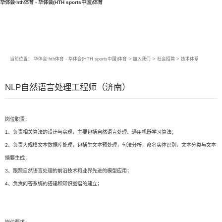
华体会·hth体育 - 华体会(HTH sports中国)体育
当前位置：
华体会·hth体育 - 华体会(HTH sports中国)体育
>
加入我们
>
社会招聘
>
技术体系
NLP自然语言处理工程师（济南）
岗位职责：
1、负责相关算法的设计与实现，主要包括自然语言处理、通用机器学习算法；
2、负责大规模文本数据库处理，包括生文本预处理，句法分析，命名实体识别，文本分类与文本
摘要生成；
3、跟踪自然语言处理的前沿技术和业界先进的模型应用；
4、负责问答系统的搭建和知识图谱的建立；