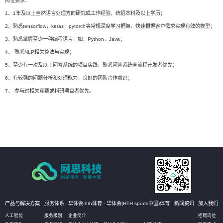
岗位要求：
1、1年及以上自然语言处理方向研究或工作经验，统招本科及以上学历；
2、熟悉tensorflow，keras，pytorch等常规深度学习框架，快速根据客户需求实现有效的模型；
3、熟悉掌握至少一种编程语言，如：Python，Java；
4、 熟悉NLP相关算法与实现；
5、至少有一次及以上问答系统的项目实践，熟悉问答系统全流程开发者优先；
6、有较强的问题分析和处理能力，良好的团队合作意识；
7、 参与过相关竞赛或科研项目者优先。
产品与解决方案
服务体系
华体会·hth体育 - 华体会(HTH sports中国)体育
新闻资讯
加入我们
人工智能
服务级别
企业简介
招聘岗位