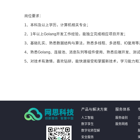
岗位要求：
1、本科及以上学历，计算机相关专业；
2、1年以上Golang开发工作经验，能独立完成相应项目开发；
3、基础扎实、熟悉数据结构与算法，熟悉多线程、多进程、IO复用
4、熟悉Golang、连接池、消息队列等组件使用、熟悉后端开发、测
5、对技术有激情，喜欢钻研，能快速接受和掌握新技术，学习能力和
产品与解决方案
服务体系
人工智能
服务级别
数字孪生
服务网络
华
数字化转型解
安全服务