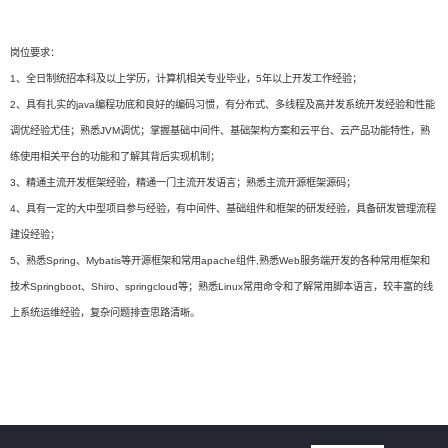
岗位要求：
1、全日制统招本科及以上学历，计算机相关专业毕业，5年以上开发工作经验；
2、具有扎实的java编程功底和良好的编码习惯，有分布式、多线程及高并发系统开发经验和性能
调优经验尤佳；熟悉JVM调优；掌握基础中间件、基础架构方案和云平台、云产品功能特性，熟
练使用相关平台的功能和了解其背后实现机制；
3、精通主流开发框架经验，精通一门主流开发语言；熟悉主流开源框架源码；
4、具有一定的大中型项目参与经验，有中间件、基础组件和框架的研发经验，具备研发管理流程
建设经验；
5、熟悉Spring、Mybatis等开源框架和常用apache组件,熟悉Web服务端开发的各种常用框架和
技术Springboot、Shiro、springcloud等；熟悉Linux常用命令和了解常用脚本语言，较丰富的线
上系统运维经验，复杂问题排查思路清晰。