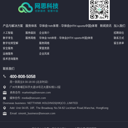
产品与解决方案
服务体系
华体会·hth体育 - 华体会(HTH sports中国)体育
新闻资讯
加入我们
人工智能
服务级别
企业简介
招聘岗位
数字孪生
服务网络
华体会·hth体育 - 华体会(HTH sports中国)体育
联系方式
数字化转型解
服务网络
留言表单
安全服务
荣誉资质
运维服务
企业风采
技术咨询服务
联系我们
400-808-5058
周一到周五9:30-18:00 (北京时间）
广州市黄埔区科学大道18号芯大厦B2栋1-2层
商务合作: marketing@sevuon.com
媒体合作: media@sevuon.com
Overseas business: NETTHINK HOLDINGS(HK)CO.,LIMITED
Add: Unit 04-05, 16F, The Broadway No.54-62 Lockhart Road,
Wanchai, HongKong
Email: sinontt_business@sevuon.com